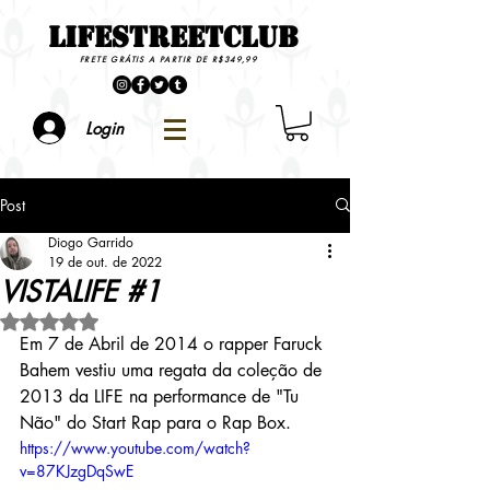
LIFESTREETCLUB
FRETE GRÁTIS A PARTIR DE R$349,99
Login
Post
Diogo Garrido
19 de out. de 2022
VISTALIFE #1
Avaliado com NaN de 5 estrelas.
Em 7 de Abril de 2014 o rapper Faruck 
Bahem vestiu uma regata da coleção de 
2013 da LIFE na performance de "Tu 
Não" do Start Rap para o Rap Box.
https://www.youtube.com/watch?
v=87KJzgDqSwE