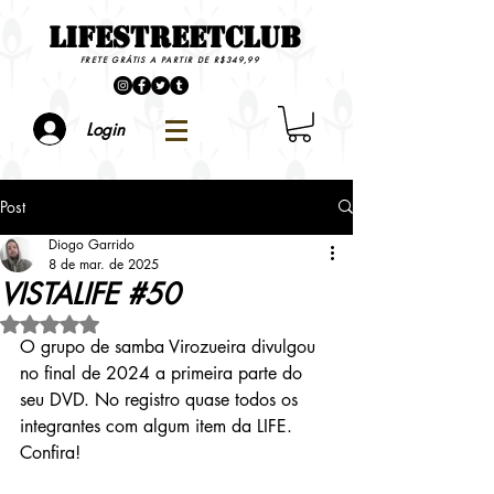
LIFESTREETCLUB
FRETE GRÁTIS A PARTIR DE R$349,99
Login
Post
Diogo Garrido
8 de mar. de 2025
VISTALIFE #50
Avaliado com NaN de 5 estrelas.
O grupo de samba Virozueira divulgou 
no final de 2024 a primeira parte do 
seu DVD. No registro quase todos os 
integrantes com algum item da LIFE. 
Confira!