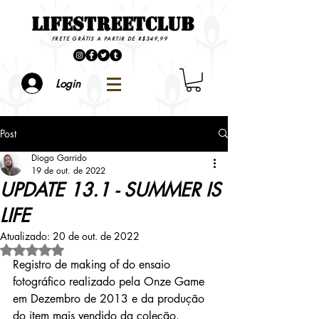
LIFESTREETCLUB
FRETE GRÁTIS A PARTIR DE R$349,99
Login
Post
Diogo Garrido
19 de out. de 2022
UPDATE 13.1 - SUMMER IS
LIFE
Atualizado:
20 de out. de 2022
Avaliado com NaN de 5 estrelas.
Registro de making of do ensaio 
fotográfico realizado pela Onze Game 
em Dezembro de 2013 e da produção 
do item mais vendido da coleção.