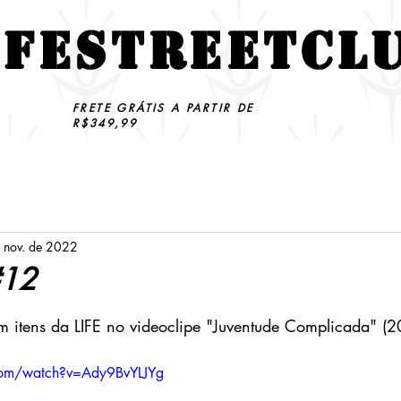
IFESTREETCL
FRETE GRÁTIS A PARTIR DE
R$349,99
OOK
LIFESTAR
MEDIA
 nov. de 2022
#12
e 5 estrelas.
 itens da LIFE no videoclipe "Juventude Complicada" (2
com/watch?v=Ady9BvYLJYg