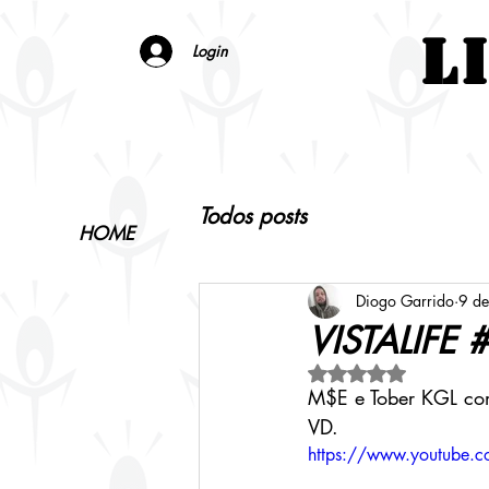
L
Login
Todos posts
HOME
LIFESHOP
LOOKB
Diogo Garrido
9 de
VISTALIFE 
Avaliado com NaN d
M$E e Tober KGL com
VD.
https://www.youtube.