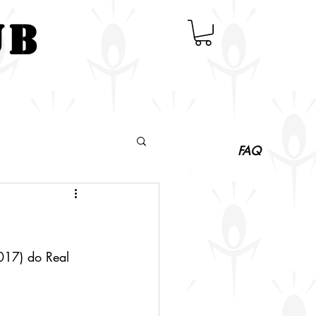
UB
ABOUT
CONTACT
FAQ
017) do Real 