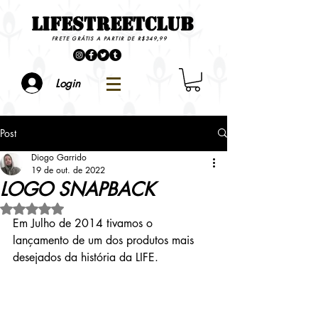
LIFESTREETCLUB
FRETE GRÁTIS A PARTIR DE R$349,99
Login
Post
Diogo Garrido
19 de out. de 2022
LOGO SNAPBACK
Avaliado com NaN de 5 estrelas.
Em Julho de 2014 tivamos o 
lançamento de um dos produtos mais 
desejados da história da LIFE.